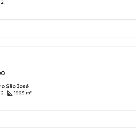
2
00
ro São José
2
196.5 m²