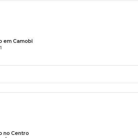
o em Camobi
1
 no Centro