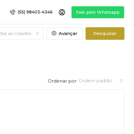
(55) 98403-4346
Fale pelo Whatsapp
das as cidades
Avançar
Pesquisar
Ordem padrão
Ordenar por: