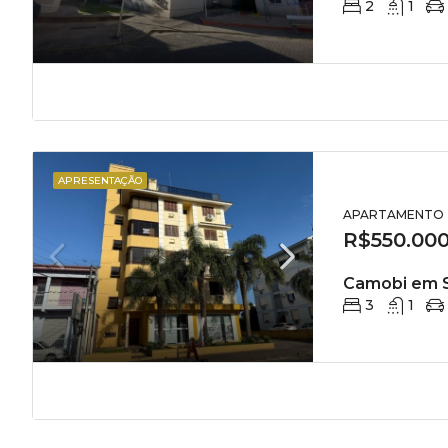
2
1
APRESENTAÇÃO
APARTAMENTO
R$550.00
Camobi em S
3
1