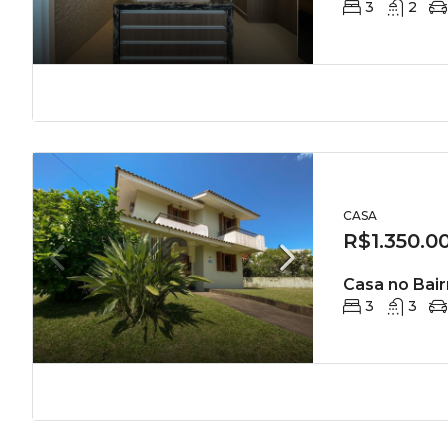
3
2
CASA
R$1.350.0
Casa no Bair
3
3