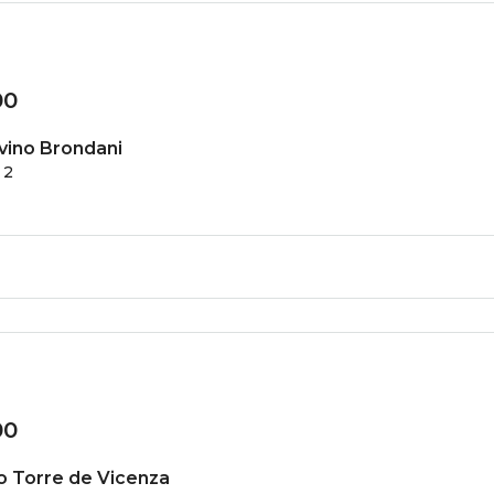
00
lvino Brondani
2
00
 Torre de Vicenza