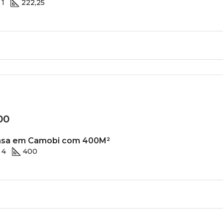
1
222,25
00
casa em Camobi com 400M²
4
400