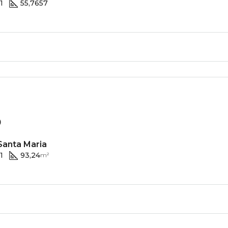
1
55,7657
0
anta Maria
1
93,24
m²