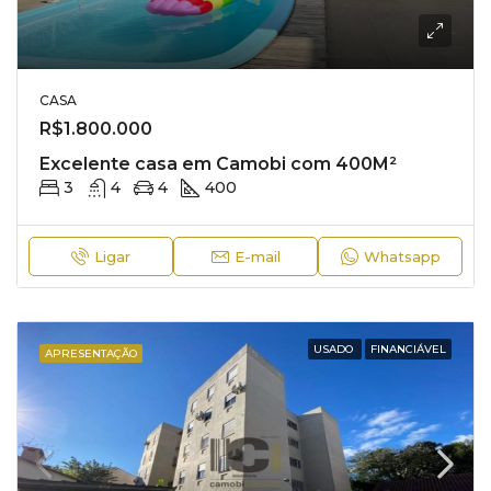
CASA
R$1.800.000
Excelente casa em Camobi com 400M²
3
4
4
400
Ligar
E-mail
Whatsapp
USADO
FINANCIÁVEL
APRESENTAÇÃO